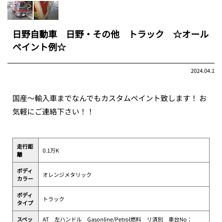
日野自動車 日野・その他 トラック ☆オール
ペイント例☆
2024.04.1
国産～輸入車までなんでもカスタムペイント致します！ お
気軽にご連絡下さい！！
走行距
0.1万K
離
ボディ
オレンジメタリック
カラー
ボディ
トラック
タイプ
スペッ
AT 左ハンドル Gasonline/Petrol燃料 リ済別 車台No：