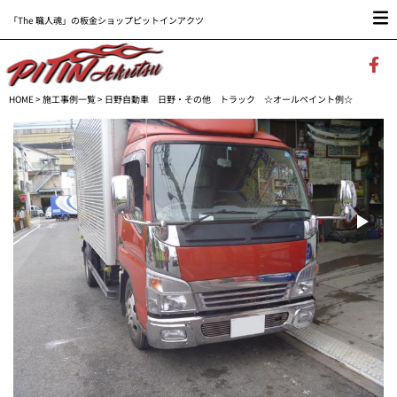
「The 職人魂」の板金ショップピットインアクツ
HOME
>
施工事例一覧
> 日野自動車 日野・その他 トラック ☆オールペイント例☆