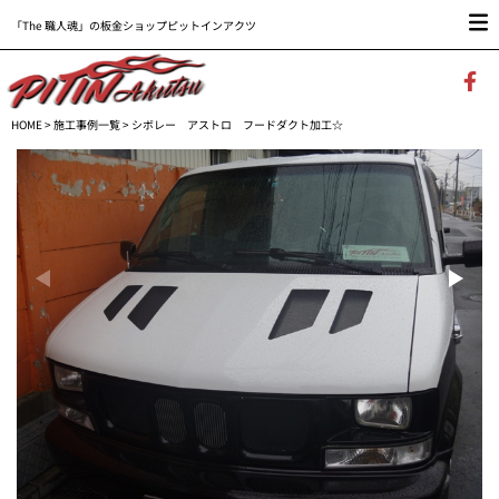
「The 職人魂」の板金ショップピットインアクツ
HOME
>
施工事例一覧
> シボレー アストロ フードダクト加工☆