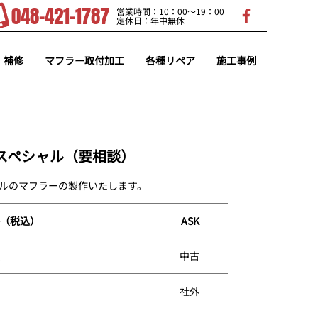
048-421-1787
営業時間：10：00～19：00
定休日：年中無休
・補修
マフラー取付加工
各種リペア
施工事例
スペシャル（要相談）
ルのマフラーの製作いたします。
（税込）
ASK
中古
社外