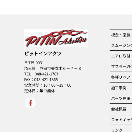
板金・塗装
スムージン
ピットインアクツ
エアロ取付
〒335-0031
マフラー取
埼玉県 戸田市美女木６－７－８
TEL：048-421-1787
各種リペア
FAX：048-421-1865
営業時間：10：00～19：00
施工事例
定休日：年中無休
パーツ在庫
会社概要
フォトギャ
リンク