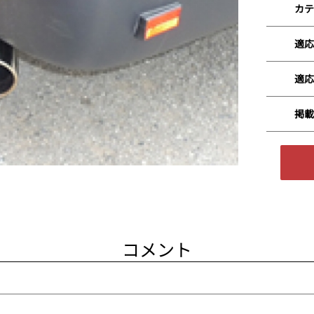
カテ
適応
適応
掲載
コメント