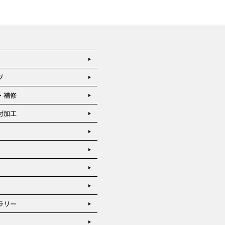
グ
・補修
付加工
ラリー